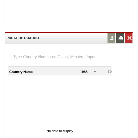
VISTA DE CUADRO
Country Name
1988
1989
1
No data to display