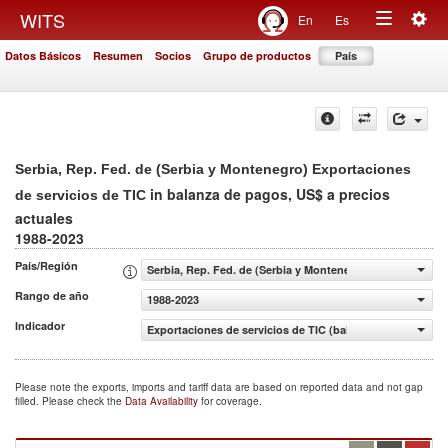
Togg
WITS
En
Es
Toggle
navig
Datos Básicos
Resumen
Socios
Grupo de productos
País
navigation
Serbia, Rep. Fed. de (Serbia y Montenegro) Exportaciones
in balanza de pagos, US$ a precios
de servicios de TIC
actuales
1988-2023
País/Región
Serbia, Rep. Fed. de (Serbia y Montenegro)
Rango de año
1988-2023
Indicador
Exportaciones de servicios de TIC (balanza de pagos, US$
Please note the exports, imports and tariff data are based on reported data and not gap
filled. Please check the
Data Availability
for coverage.