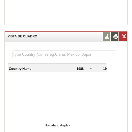
VISTA DE CUADRO
Country Name
1988
1989
1
No data to display