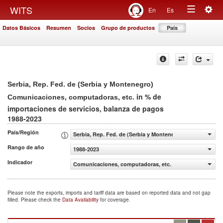
Togg
WITS
En
Es
Toggle
navig
Datos Básicos
Resumen
Socios
Grupo de productos
País
navigation
Serbia, Rep. Fed. de (Serbia y Montenegro)
in % de
Comunicaciones, computadoras, etc.
importaciones de servicios, balanza de pagos
1988-2023
País/Región
Serbia, Rep. Fed. de (Serbia y Montenegro)
Rango de año
1988-2023
Indicador
Comunicaciones, computadoras, etc. (% de importaciones
Please note the exports, imports and tariff data are based on reported data and not gap
filled. Please check the
Data Availability
for coverage.