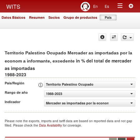
Togg
WITS
En
Es
Toggle
navig
Datos Básicos
Resumen
Socios
Grupo de productos
País
navigation
Territorio Palestino Ocupado Mercader as importadas por la
in % del total de mercader
econom a informante, excedente
as importadas
1988-2023
País/Región
Territorio Palestino Ocupado
Rango de año
1988-2023
Indicador
Mercader as importadas por la econom a informante, exc
Please note the exports, imports and tariff data are based on reported data and not gap
filled. Please check the
Data Availability
for coverage.