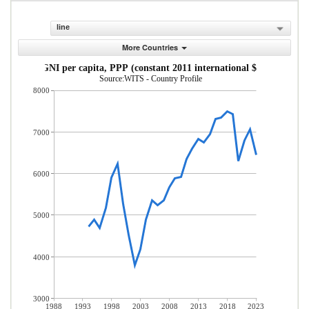
line
More Countries
GNI per capita, PPP (constant 2011 international $)
Source:WITS - Country Profile
8000
7000
6000
5000
4000
3000
1988
1993
1998
2003
2008
2013
2018
2023