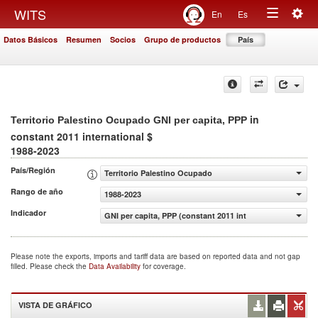
Togg
WITS
En
Es
Toggle
navig
Datos Básicos
Resumen
Socios
Grupo de productos
País
navigation
in
Territorio Palestino Ocupado GNI per capita, PPP
constant 2011 international $
1988-2023
País/Región
Territorio Palestino Ocupado
Rango de año
1988-2023
Indicador
GNI per capita, PPP (constant 2011 international $)
Please note the exports, imports and tariff data are based on reported data and not gap
filled. Please check the
Data Availability
for coverage.
VISTA DE GRÁFICO