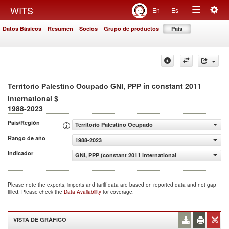
Togg
WITS
En
Es
Toggle
navig
Datos Básicos
Resumen
Socios
Grupo de productos
País
navigation
in constant 2011
Territorio Palestino Ocupado GNI, PPP
international $
1988-2023
País/Región
Territorio Palestino Ocupado
Rango de año
1988-2023
Indicador
GNI, PPP (constant 2011 international $)
Please note the exports, imports and tariff data are based on reported data and not gap
filled. Please check the
Data Availability
for coverage.
VISTA DE GRÁFICO