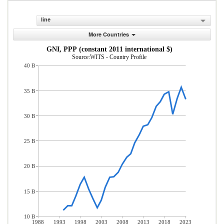
line
More Countries
GNI, PPP (constant 2011 international $)
Source:WITS - Country Profile
40 B
35 B
30 B
25 B
20 B
15 B
10 B
1988
1993
1998
2003
2008
2013
2018
2023