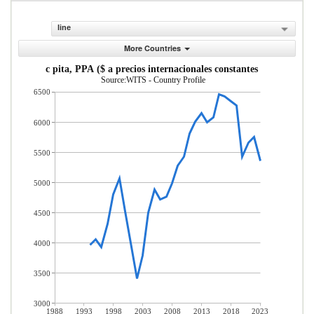
line
More Countries
PIB per c pita, PPA ($ a precios internacionales constantes de 2011)
Source:WITS - Country Profile
6500
6000
5500
5000
4500
4000
3500
3000
1988
1993
1998
2003
2008
2013
2018
2023