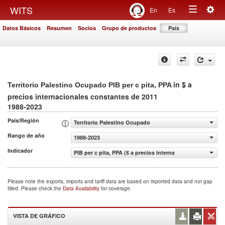
Togg
WITS
En
Es
Toggle
navig
Datos Básicos
Resumen
Socios
Grupo de productos
País
navigation
in $ a
Territorio Palestino Ocupado PIB per c pita, PPA
precios internacionales constantes de 2011
1988-2023
País/Región
Territorio Palestino Ocupado
Rango de año
1988-2023
Indicador
PIB per c pita, PPA ($ a precios internacionales constant
Please note the exports, imports and tariff data are based on reported data and not gap
filled. Please check the
Data Availability
for coverage.
VISTA DE GRÁFICO