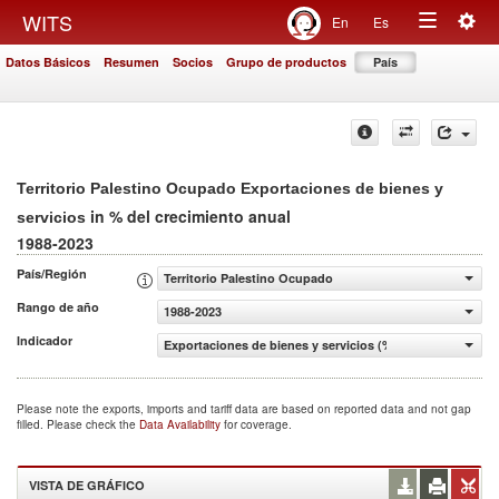
Togg
WITS
En
Es
Toggle
navig
Datos Básicos
Resumen
Socios
Grupo de productos
País
navigation
Territorio Palestino Ocupado Exportaciones de bienes y
in % del crecimiento anual
servicios
1988-2023
País/Región
Territorio Palestino Ocupado
Rango de año
1988-2023
Indicador
Exportaciones de bienes y servicios (% del crecimiento a
Please note the exports, imports and tariff data are based on reported data and not gap
filled. Please check the
Data Availability
for coverage.
VISTA DE GRÁFICO