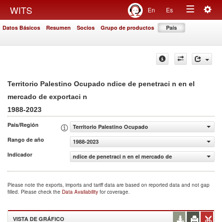
Togg
WITS
En
Es
Toggle
navig
Datos Básicos
Resumen
Socios
Grupo de productos
País
navigation
Territorio Palestino Ocupado ndice de penetraci n en el
mercado de exportaci n
1988-2023
País/Región
Territorio Palestino Ocupado
Rango de año
1988-2023
Indicador
ndice de penetraci n en el mercado de exportaci n
Please note the exports, imports and tariff data are based on reported data and not gap
filled. Please check the
Data Availability
for coverage.
VISTA DE GRÁFICO