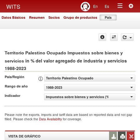
Togg
WITS
En
Es
Toggle
navig
Datos Básicos
Resumen
Socios
Grupo de productos
País
navigation
Territorio Palestino Ocupado Impuestos sobre bienes y
in % del valor agregado de industria y servicios
servicios
1988-2023
País/Región
Territorio Palestino Ocupado
Rango de año
1988-2023
Indicador
Impuestos sobre bienes y servicios (% del valor agregado 
Please note the exports, imports and tariff data are based on reported data and not gap
filled. Please check the
Data Availability
for coverage.
VISTA DE GRÁFICO