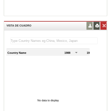
VISTA DE CUADRO
Country Name
1988
1989
1
No data to display