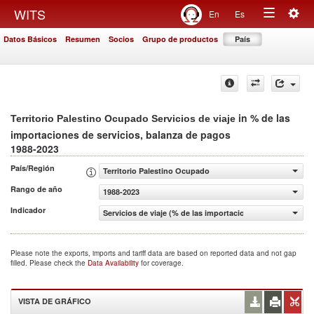
Togg
WITS
En
Es
Toggle
navig
Datos Básicos
Resumen
Socios
Grupo de productos
País
navigation
in % de las
Territorio Palestino Ocupado Servicios de viaje
importaciones de servicios, balanza de pagos
1988-2023
País/Región
Territorio Palestino Ocupado
Rango de año
1988-2023
Indicador
Servicios de viaje (% de las importaciones de servicios, 
Please note the exports, imports and tariff data are based on reported data and not gap
filled. Please check the
Data Availability
for coverage.
VISTA DE GRÁFICO