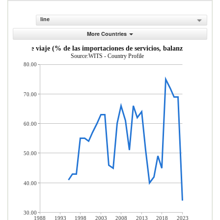
line
More Countries
Servicios de viaje (% de las importaciones de servicios, balanza de pagos)
Source:WITS - Country Profile
80.00
70.00
60.00
50.00
40.00
30.00
1988
1993
1998
2003
2008
2013
2018
2023