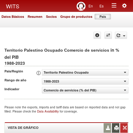
Togg
WITS
En
Es
Toggle
navig
Datos Básicos
Resumen
Socios
Grupo de productos
País
navigation
in %
Territorio Palestino Ocupado Comercio de servicios
del PIB
1988-2023
País/Región
Territorio Palestino Ocupado
Rango de año
1988-2023
Indicador
Comercio de servicios (% del PIB)
Please note the exports, imports and tariff data are based on reported data and not gap
filled. Please check the
Data Availability
for coverage.
VISTA DE GRÁFICO