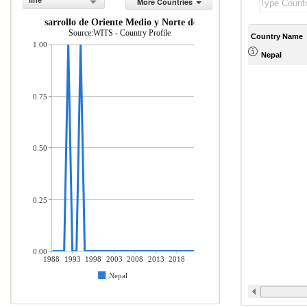
line
More Countries
Mercader as importadas desde econom as en desarrollo de Oriente Medio 
Source:WITS - Country Profile
Country Name
1.00
Nepal
0.75
0.50
0.25
0.00
1988
1993
1998
2003
2008
2013
2018
Nepal