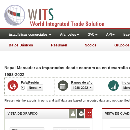
Estadísticas comerciales
Aranceles
GVC
API
Base
Datos Básicos
Resumen
Socios
Grupo de
Nepal Mercader as importadas desde econom as en desarrollo d
1988-2022
País/Región
Rango de año
Indic
Nepal
1988-2022
Merc
Please note the exports, imports and tariff data are based on reported data and not gap fille
VISTA DE GRÁFICO
VISTA DE CUA