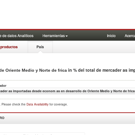
 de datos Analiticos
Herramientas
Inicio
Acerc
 productos
País
in % del total de mercader as i
e Oriente Medio y Norte de frica
ador
ader as importadas desde econom as en desarrollo de Oriente Medio y Norte de frica
d. Please check the
Data Availability
for coverage.
DRO