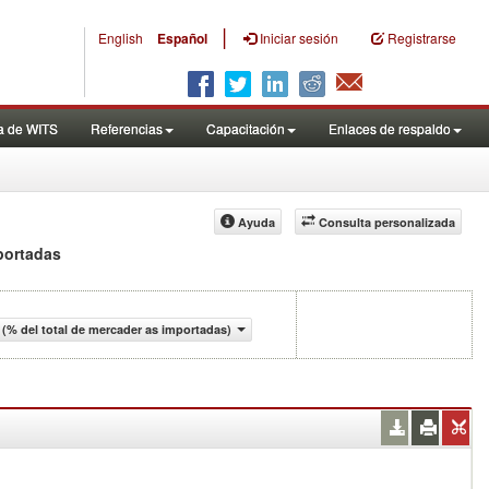
|
English
Español
Iniciar sesión
Registrarse
a de WITS
Referencias
Capacitación
Enlaces de respaldo
Ayuda
Consulta personalizada
mportadas
 (% del total de mercader as importadas)