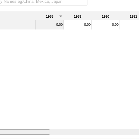
y Norte de frica (% del total de mercader as importadas)
1988
1989
1990
1991
0.00
0.00
0.00