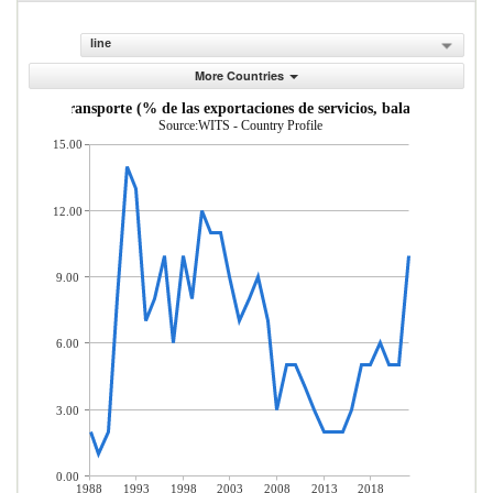
line
More Countries
vicios de transporte (% de las exportaciones de servicios, balanza de pago
Source:WITS - Country Profile
15.00
12.00
9.00
6.00
3.00
0.00
1988
1993
1998
2003
2008
2013
2018