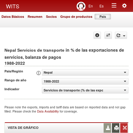
Togg
WITS
En
Es
Toggle
navig
Datos Básicos
Resumen
Socios
Grupo de productos
País
navigation
in % de las exportaciones de
Nepal Servicios de transporte
servicios, balanza de pagos
1988-2022
País/Región
Nepal
Rango de año
1988-2022
Indicador
Servicios de transporte (% de las exportaciones de servi
Please note the exports, imports and tariff data are based on reported data and not gap
filled. Please check the
Data Availability
for coverage.
VISTA DE GRÁFICO