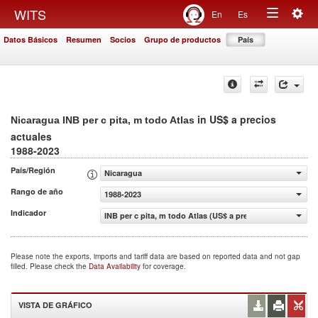
Togg
WITS
En
Es
Toggle
navig
Datos Básicos
Resumen
Socios
Grupo de productos
País
navigation
in US$ a precios
Nicaragua INB per c pita, m todo Atlas
actuales
1988-2023
País/Región
Nicaragua
Rango de año
1988-2023
Indicador
INB per c pita, m todo Atlas (US$ a precios actuales)
Please note the exports, imports and tariff data are based on reported data and not gap
filled. Please check the
Data Availability
for coverage.
VISTA DE GRÁFICO