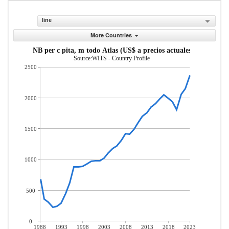
line
More Countries
INB per c pita, m todo Atlas (US$ a precios actuales)
Source:WITS - Country Profile
2500
2000
1500
1000
500
0
1988
1993
1998
2003
2008
2013
2018
2023