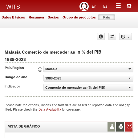
Togg
WITS
En
Es
Toggle
navig
Datos Básicos
Resumen
Socios
Grupo de productos
País
navigation
in % del PIB
Malasia Comercio de mercader as
1988-2023
País/Región
Malasia
Rango de año
1988-2023
Indicador
Comercio de mercader as (% del PIB)
Please note the exports, imports and tariff data are based on reported data and not gap
filled. Please check the
Data Availability
for coverage.
VISTA DE GRÁFICO