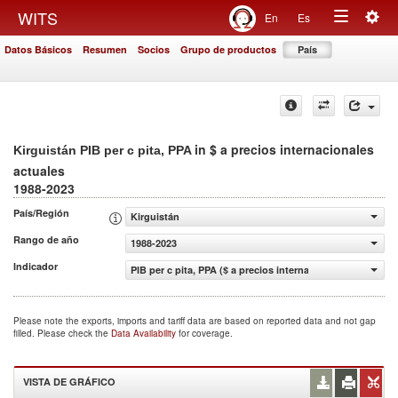
Togg
WITS
En
Es
Toggle
navig
Datos Básicos
Resumen
Socios
Grupo de productos
País
navigation
in $ a precios internacionales
Kirguistán PIB per c pita, PPA
actuales
1988-2023
País/Región
Kirguistán
Rango de año
1988-2023
Indicador
PIB per c pita, PPA ($ a precios internacionales actuales)
Please note the exports, imports and tariff data are based on reported data and not gap
filled. Please check the
Data Availability
for coverage.
VISTA DE GRÁFICO