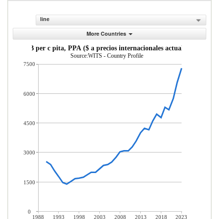
line
More Countries
PIB per c pita, PPA ($ a precios internacionales actuales)
Source:WITS - Country Profile
7500
6000
4500
3000
1500
0
1988
1993
1998
2003
2008
2013
2018
2023