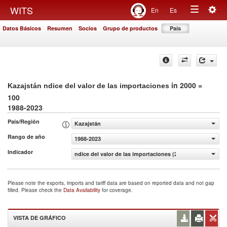
Togg
WITS
En
Es
Toggle
navig
Datos Básicos
Resumen
Socios
Grupo de productos
País
navigation
in 2000 =
Kazajstán ndice del valor de las importaciones
100
1988-2023
País/Región
Kazajstán
Rango de año
1988-2023
Indicador
ndice del valor de las importaciones (2000 = 100)
Please note the exports, imports and tariff data are based on reported data and not gap
filled. Please check the
Data Availability
for coverage.
VISTA DE GRÁFICO