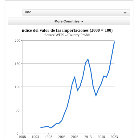
line
More Countries
ndice del valor de las importaciones (2000 = 100)
Source:WITS - Country Profile
200
150
100
50
0
1988
1993
1998
2003
2008
2013
2018
2023