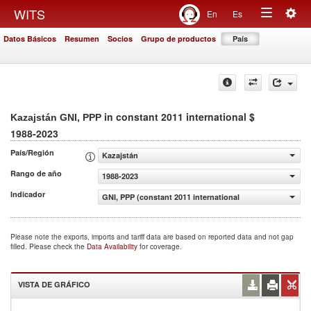
Togg
WITS
En
Es
Toggle
navig
Datos Básicos
Resumen
Socios
Grupo de productos
País
navigation
in constant 2011 international $
Kazajstán GNI, PPP
1988-2023
País/Región
Kazajstán
Rango de año
1988-2023
Indicador
GNI, PPP (constant 2011 international $)
Please note the exports, imports and tariff data are based on reported data and not gap
filled. Please check the
Data Availability
for coverage.
VISTA DE GRÁFICO