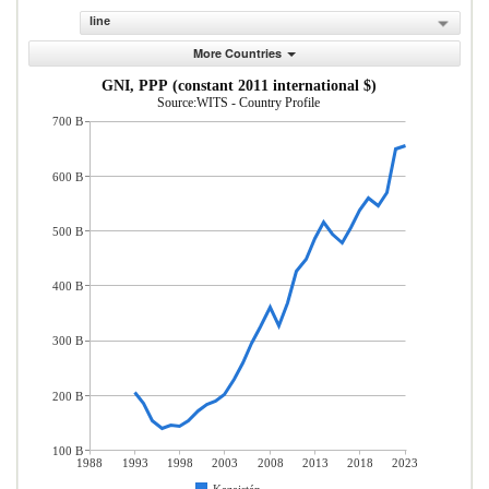
line
More Countries
GNI, PPP (constant 2011 international $)
Source:WITS - Country Profile
700 B
600 B
500 B
400 B
300 B
200 B
100 B
1988
1993
1998
2003
2008
2013
2018
2023