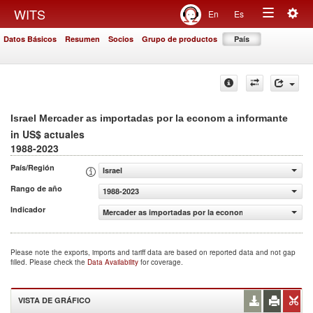
Togg
WITS
En
Es
Toggle
navig
Datos Básicos
Resumen
Socios
Grupo de productos
País
navigation
Israel Mercader as importadas por la econom a informante
in US$ actuales
1988-2023
País/Región
Israel
Rango de año
1988-2023
Indicador
Mercader as importadas por la econom a informante (US$
Please note the exports, imports and tariff data are based on reported data and not gap
filled. Please check the
Data Availability
for coverage.
VISTA DE GRÁFICO