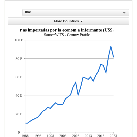
line
More Countries
Mercader as importadas por la econom a informante (US$ actuales)
Source:WITS - Country Profile
100 B
80 B
60 B
40 B
20 B
0
1988
1993
1998
2003
2008
2013
2018
2023