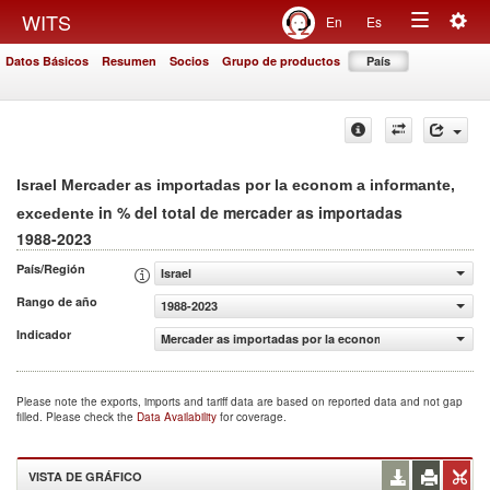
Togg
WITS
En
Es
Toggle
navig
Datos Básicos
Resumen
Socios
Grupo de productos
País
navigation
Israel Mercader as importadas por la econom a informante,
in % del total de mercader as importadas
excedente
1988-2023
País/Región
Israel
Rango de año
1988-2023
Indicador
Mercader as importadas por la econom a informante, exc
Please note the exports, imports and tariff data are based on reported data and not gap
filled. Please check the
Data Availability
for coverage.
VISTA DE GRÁFICO