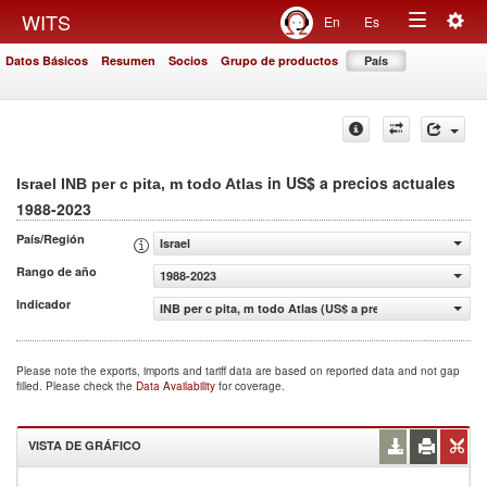
Togg
WITS
En
Es
Toggle
navig
Datos Básicos
Resumen
Socios
Grupo de productos
País
navigation
in US$ a precios actuales
Israel INB per c pita, m todo Atlas
1988-2023
País/Región
Israel
Rango de año
1988-2023
Indicador
INB per c pita, m todo Atlas (US$ a precios actuales)
Please note the exports, imports and tariff data are based on reported data and not gap
filled. Please check the
Data Availability
for coverage.
VISTA DE GRÁFICO