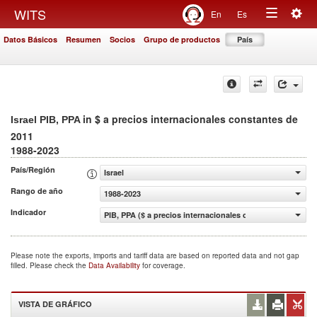
Togg
WITS
En
Es
Toggle
navig
Datos Básicos
Resumen
Socios
Grupo de productos
País
navigation
in $ a precios internacionales constantes de
Israel PIB, PPA
2011
1988-2023
País/Región
Israel
Rango de año
1988-2023
Indicador
PIB, PPA ($ a precios internacionales constantes de 2011
Please note the exports, imports and tariff data are based on reported data and not gap
filled. Please check the
Data Availability
for coverage.
VISTA DE GRÁFICO