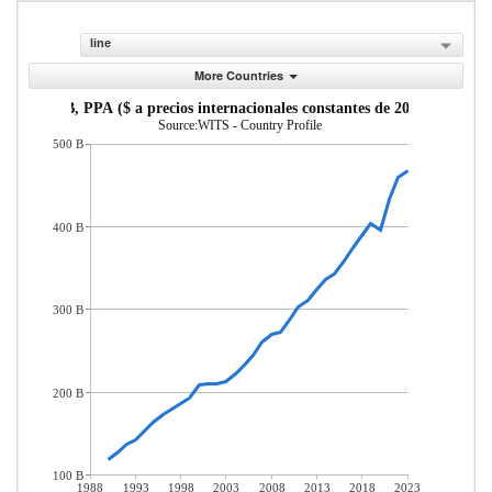
line
More Countries
PIB, PPA ($ a precios internacionales constantes de 2011)
Source:WITS - Country Profile
500 B
400 B
300 B
200 B
100 B
1988
1993
1998
2003
2008
2013
2018
2023