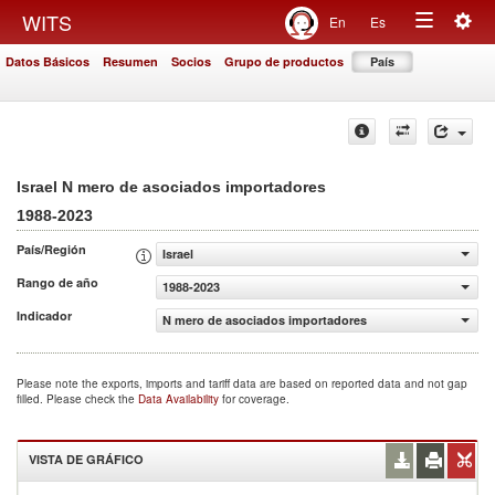
Togg
WITS
En
Es
Toggle
navig
Datos Básicos
Resumen
Socios
Grupo de productos
País
navigation
Israel N mero de asociados importadores
1988-2023
País/Región
Israel
Rango de año
1988-2023
Indicador
N mero de asociados importadores
Please note the exports, imports and tariff data are based on reported data and not gap
filled. Please check the
Data Availability
for coverage.
VISTA DE GRÁFICO