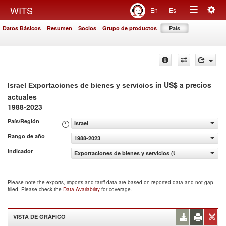
Togg
WITS
En
Es
Toggle
navig
Datos Básicos
Resumen
Socios
Grupo de productos
País
navigation
in US$ a precios
Israel Exportaciones de bienes y servicios
actuales
1988-2023
País/Región
Israel
Rango de año
1988-2023
Indicador
Exportaciones de bienes y servicios (US$ a precios actua
Please note the exports, imports and tariff data are based on reported data and not gap
filled. Please check the
Data Availability
for coverage.
VISTA DE GRÁFICO