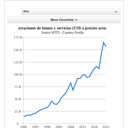
line
More Countries
Exportaciones de bienes y servicios (US$ a precios actuales)
Source:WITS - Country Profile
175 B
150 B
125 B
100 B
75 B
50 B
25 B
0
1988
1993
1998
2003
2008
2013
2018
2023