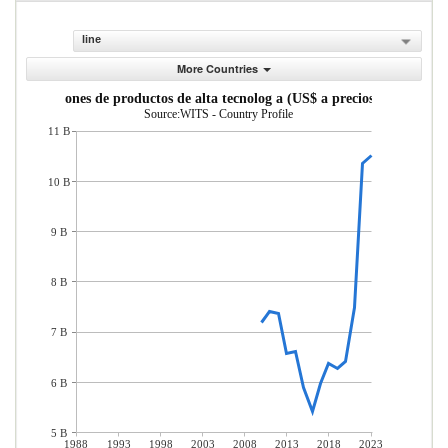
line
More Countries
Exportaciones de productos de alta tecnolog a (US$ a precios actuales)
Source:WITS - Country Profile
11 B
10 B
9 B
8 B
7 B
6 B
5 B
1988
1993
1998
2003
2008
2013
2018
2023