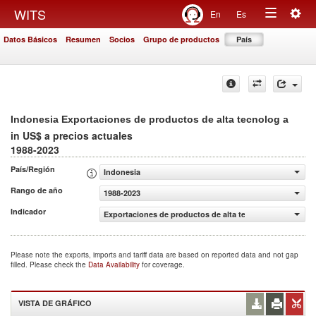
Togg
WITS
En
Es
Toggle
navig
Datos Básicos
Resumen
Socios
Grupo de productos
País
navigation
Indonesia Exportaciones de productos de alta tecnolog a
in US$ a precios actuales
1988-2023
País/Región
Indonesia
Rango de año
1988-2023
Indicador
Exportaciones de productos de alta tecnolog a (US$ a pr
Please note the exports, imports and tariff data are based on reported data and not gap
filled. Please check the
Data Availability
for coverage.
VISTA DE GRÁFICO