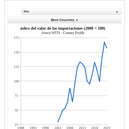
line
More Countries
ndice del valor de las importaciones (2000 = 100)
Source:WITS - Country Profile
175
150
125
100
75
50
25
1988
1993
1998
2003
2008
2013
2018
2023