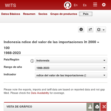
Togg
WITS
En
Es
Toggle
navig
Datos Básicos
Resumen
Socios
Grupo de productos
País
navigation
in 2000 =
Indonesia ndice del valor de las importaciones
100
1988-2023
País/Región
Indonesia
Rango de año
1988-2023
Indicador
ndice del valor de las importaciones (2000 = 100)
Please note the exports, imports and tariff data are based on reported data and not gap
filled. Please check the
Data Availability
for coverage.
VISTA DE GRÁFICO