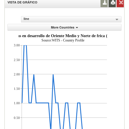
VISTA DE GRÁFICO
line
More Countries
Mercader as importadas desde econom as en desarrol
Source:WITS - Country Profile
3.00
2.50
2.00
1.50
1.00
0.50