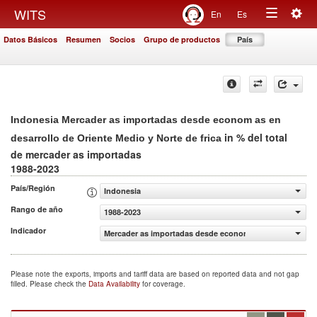
Togg
WITS
En
Es
Toggle
navig
Datos Básicos
Resumen
Socios
Grupo de productos
País
navigation
Indonesia Mercader as importadas desde econom as en
in % del total
desarrollo de Oriente Medio y Norte de frica
de mercader as importadas
1988-2023
País/Región
Indonesia
Rango de año
1988-2023
Indicador
Mercader as importadas desde econom as en desarrollo de
Please note the exports, imports and tariff data are based on reported data and not gap
filled. Please check the
Data Availability
for coverage.