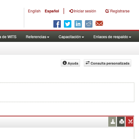
|
English
Español
Iniciar sesión
Registrarse
a de WITS
Referencias
Capacitación
Enlaces de respaldo
Ayuda
Consulta personalizada