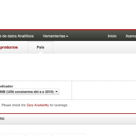
 de datos Analiticos
Herramientas
Inicio
Acerc
 productos
País
ndicador
INB (US$ constantes del a o 2010)
d. Please check the
Data Availability
for coverage.
DRO