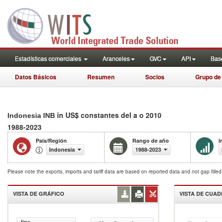
Estadísticas comerciales
Aranceles
GVC
API
Base
Datos Básicos
Resumen
Socios
Grupo de
in US$ constantes del a o 2010
Indonesia INB
1988-2023
País/Región
Rango de año
I
Indonesia
1988-2023
Please note the exports, imports and tariff data are based on reported data and not gap fille
VISTA DE GRÁFICO
VISTA DE CUA