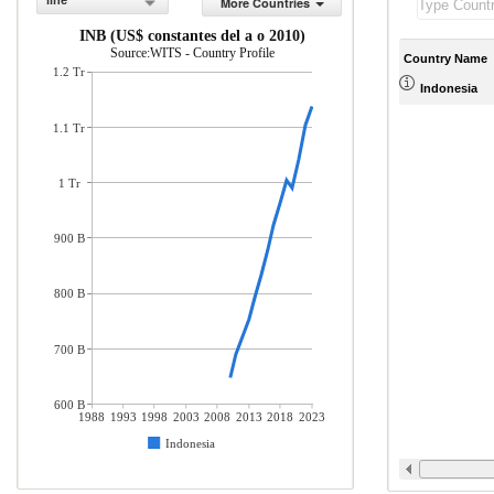
line
More Countries
INB (US$ constantes del a o 2010)
Source:WITS - Country Profile
Country Name
1.2 Tr
Indonesia
1.1 Tr
1 Tr
900 B
800 B
700 B
600 B
1988
1993
1998
2003
2008
2013
2018
2023
Indonesia