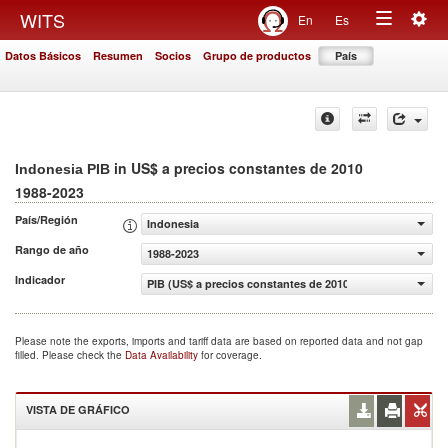
Togg
WITS
En
Es
Toggle
navig
Datos Básicos
Resumen
Socios
Grupo de productos
País
navigation
in US$ a precios constantes de 2010
Indonesia PIB
1988-2023
País/Región
Indonesia
Rango de año
1988-2023
Indicador
PIB (US$ a precios constantes de 2010)
Please note the exports, imports and tariff data are based on reported data and not gap
filled. Please check the
Data Availability
for coverage.
VISTA DE GRÁFICO