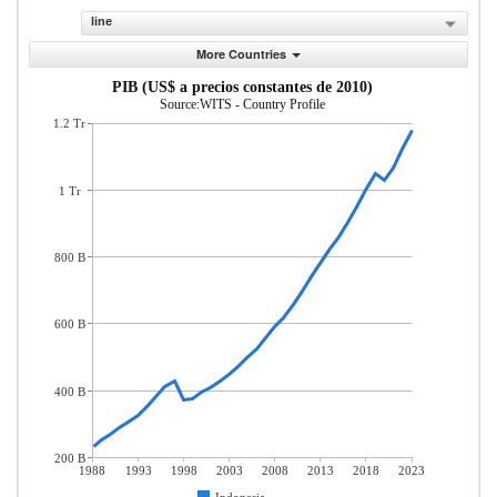
line
More Countries
PIB (US$ a precios constantes de 2010)
Source:WITS - Country Profile
1.2 Tr
1 Tr
800 B
600 B
400 B
200 B
1988
1993
1998
2003
2008
2013
2018
2023