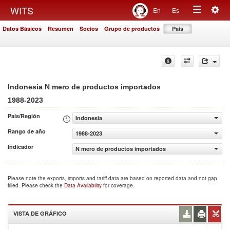
Togg
WITS
En
Es
Toggle
navig
Datos Básicos
Resumen
Socios
Grupo de productos
País
navigation
Indonesia N mero de productos importados
1988-2023
País/Región
Indonesia
Rango de año
1988-2023
Indicador
N mero de productos importados
Please note the exports, imports and tariff data are based on reported data and not gap
filled. Please check the
Data Availability
for coverage.
VISTA DE GRÁFICO