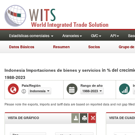
Estadísticas comerciales
Aranceles
GVC
API
Base
Datos Básicos
Resumen
Socios
Grupo de
in % del crecim
Indonesia Importaciones de bienes y servicios
1988-2023
País/Región
Rango de año
I
Indonesia
1988-2023
Please note the exports, imports and tariff data are based on reported data and not gap fille
VISTA DE GRÁFICO
VISTA DE CUA