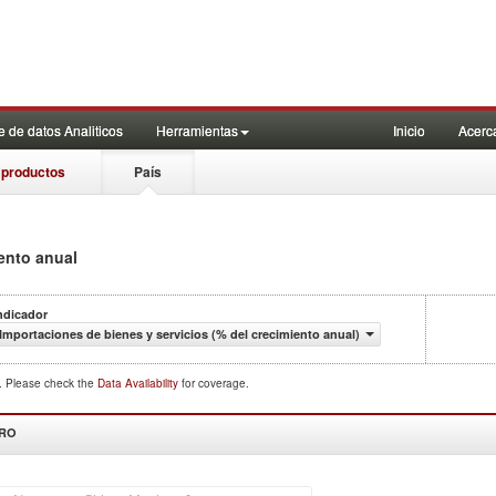
 de datos Analiticos
Herramientas
Inicio
Acerc
 productos
País
iento anual
ndicador
Importaciones de bienes y servicios (% del crecimiento anual)
d. Please check the
Data Availability
for coverage.
DRO