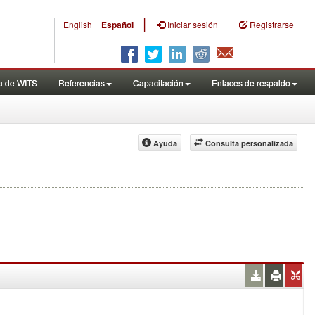
|
English
Español
Iniciar sesión
Registrarse
a de WITS
Referencias
Capacitación
Enlaces de respaldo
Ayuda
Consulta personalizada