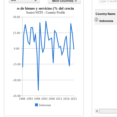
line
More Countries
mportaciones de bienes y servicios (% del crecimiento anual)
Source:WITS - Country Profile
Country Name
30.00
Indonesia
15.00
0.00
-15.00
-30.00
-45.00
1988
1993
1998
2003
2008
2013
2018
2023
Indonesia