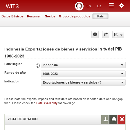
Togg
WITS
En
Es
Toggle
navig
Datos Básicos
Resumen
Socios
Grupo de productos
País
navigation
in % del PIB
Indonesia Exportaciones de bienes y servicios
1988-2023
País/Región
Indonesia
Rango de año
1988-2023
Indicador
Exportaciones de bienes y servicios (% del PIB)
Please note the exports, imports and tariff data are based on reported data and not gap
filled. Please check the
Data Availability
for coverage.
VISTA DE GRÁFICO