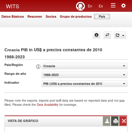
Togg
WITS
En
Es
Toggle
navig
Datos Básicos
Resumen
Socios
Grupo de productos
País
navigation
in US$ a precios constantes de 2010
Croacia PIB
1988-2023
País/Región
Croacia
Rango de año
1988-2023
Indicador
PIB (US$ a precios constantes de 2010)
Please note the exports, imports and tariff data are based on reported data and not gap
filled. Please check the
Data Availability
for coverage.
VISTA DE GRÁFICO