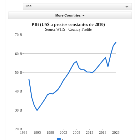
line
More Countries
PIB (US$ a precios constantes de 2010)
Source:WITS - Country Profile
70 B
60 B
50 B
40 B
30 B
20 B
1988
1993
1998
2003
2008
2013
2018
2023