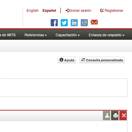
|
English
Español
Iniciar sesión
Registrarse
a de WITS
Referencias
Capacitación
Enlaces de respaldo
Ayuda
Consulta personalizada