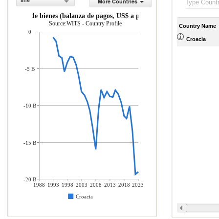
line
More Countries
rcio neto de bienes (balanza de pagos, US$ a precios actuales)
Source:WITS - Country Profile
Country Name
0
Croacia
-5 B
-10 B
-15 B
-20 B
1988
1993
1998
2003
2008
2013
2018
2023
Croacia