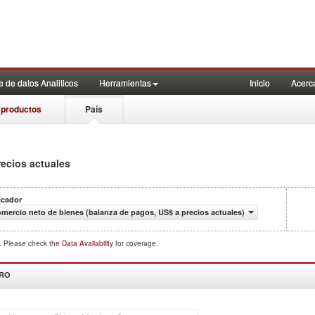
 de datos Analiticos
Herramientas
Inicio
Acerc
 productos
País
recios actuales
icador
mercio neto de bienes (balanza de pagos, US$ a precios actuales)
d. Please check the
Data Availability
for coverage.
DRO