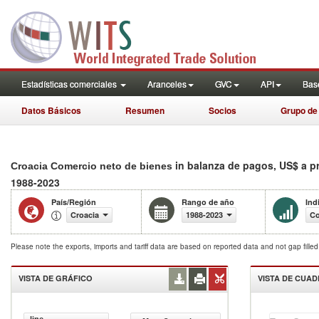
Estadísticas comerciales
Aranceles
GVC
API
Base
Datos Básicos
Resumen
Socios
Grupo de
in balanza de pagos, US$ a p
Croacia Comercio neto de bienes
1988-2023
País/Región
Rango de año
Ind
Croacia
1988-2023
Co
Please note the exports, imports and tariff data are based on reported data and not gap fille
VISTA DE GRÁFICO
VISTA DE CUA