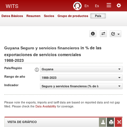
Togg
WITS
En
Es
Toggle
navig
Datos Básicos
Resumen
Socios
Grupo de productos
País
navigation
in % de las
Guyana Seguro y servicios financieros
exportaciones de servicios comerciales
1988-2023
País/Región
Guyana
Rango de año
1988-2023
Indicador
Seguro y servicios financieros (% de las exportaciones d
Please note the exports, imports and tariff data are based on reported data and not gap
filled. Please check the
Data Availability
for coverage.
VISTA DE GRÁFICO