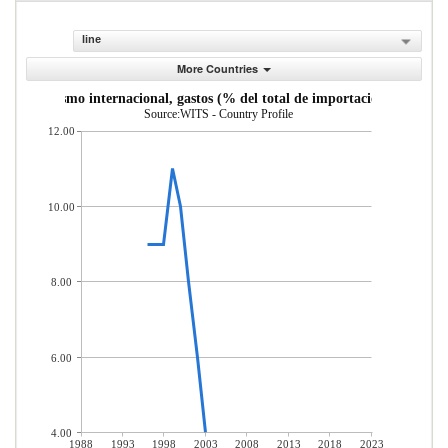
line
More Countries
Turismo internacional, gastos (% del total de importaciones)
Source:WITS - Country Profile
12.00
10.00
8.00
6.00
4.00
1988
1993
1998
2003
2008
2013
2018
2023