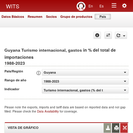
Togg
WITS
En
Es
Toggle
navig
Datos Básicos
Resumen
Socios
Grupo de productos
País
navigation
in % del total de
Guyana Turismo internacional, gastos
importaciones
1988-2023
País/Región
Guyana
Rango de año
1988-2023
Indicador
Turismo internacional, gastos (% del total de importacio
Please note the exports, imports and tariff data are based on reported data and not gap
filled. Please check the
Data Availability
for coverage.
VISTA DE GRÁFICO