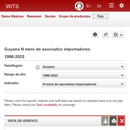
Togg
WITS
En
Es
Toggle
navig
Datos Básicos
Resumen
Socios
Grupo de productos
País
navigation
Guyana N mero de asociados importadores
1988-2023
País/Región
Guyana
Rango de año
1988-2023
Indicador
N mero de asociados importadores
Please note the exports, imports and tariff data are based on reported data and not gap
filled. Please check the
Data Availability
for coverage.
VISTA DE GRÁFICO