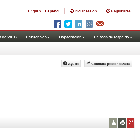
|
English
Español
Iniciar sesión
Registrarse
a de WITS
Referencias
Capacitación
Enlaces de respaldo
Ayuda
Consulta personalizada