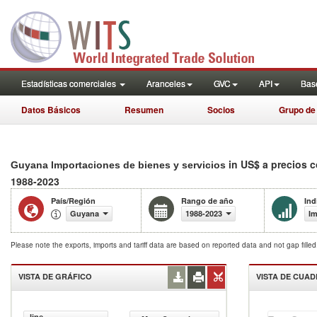
Estadísticas comerciales
Aranceles
GVC
API
Base
Datos Básicos
Resumen
Socios
Grupo de
in US$ a precios 
Guyana Importaciones de bienes y servicios
1988-2023
País/Región
Rango de año
Ind
Guyana
1988-2023
Im
Please note the exports, imports and tariff data are based on reported data and not gap fille
VISTA DE GRÁFICO
VISTA DE CUA