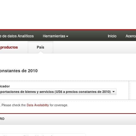
 de datos Analiticos
Herramientas
Inicio
Acerc
 productos
País
constantes de 2010
icador
portaciones de bienes y servicios (US$ a precios constantes de 2010)
d. Please check the
Data Availability
for coverage.
DRO