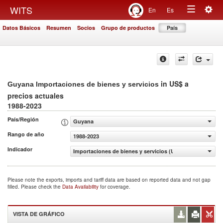
Togg
WITS
En
Es
Toggle
navig
Datos Básicos
Resumen
Socios
Grupo de productos
País
navigation
in US$ a
Guyana Importaciones de bienes y servicios
precios actuales
1988-2023
País/Región
Guyana
Rango de año
1988-2023
Indicador
Importaciones de bienes y servicios (US$ a precios actua
Please note the exports, imports and tariff data are based on reported data and not gap
filled. Please check the
Data Availability
for coverage.
VISTA DE GRÁFICO