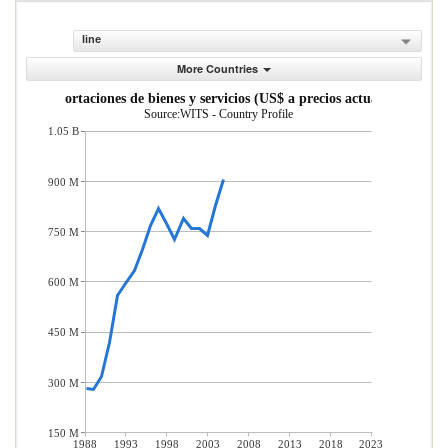
line
More Countries
Importaciones de bienes y servicios (US$ a precios actuales)
Source:WITS - Country Profile
1.05 B
900 M
750 M
600 M
450 M
300 M
150 M
1988
1993
1998
2003
2008
2013
2018
2023