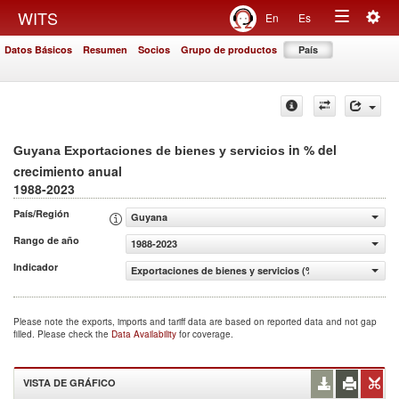
Togg
WITS
En
Es
Toggle
navig
Datos Básicos
Resumen
Socios
Grupo de productos
País
navigation
in % del
Guyana Exportaciones de bienes y servicios
crecimiento anual
1988-2023
País/Región
Guyana
Rango de año
1988-2023
Indicador
Exportaciones de bienes y servicios (% del crecimiento a
Please note the exports, imports and tariff data are based on reported data and not gap
filled. Please check the
Data Availability
for coverage.
VISTA DE GRÁFICO