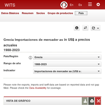
Togg
WITS
En
Es
Toggle
navig
Datos Básicos
Resumen
Socios
Grupo de productos
País
navigation
in US$ a precios
Grecia Importaciones de mercader as
actuales
1988-2023
País/Región
Grecia
Rango de año
1988-2023
Indicador
Importaciones de mercader as (US$ a precios actuales)
Please note the exports, imports and tariff data are based on reported data and not gap
filled. Please check the
Data Availability
for coverage.
VISTA DE GRÁFICO