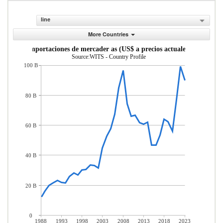
line
More Countries
Importaciones de mercader as (US$ a precios actuales)
Source:WITS - Country Profile
100 B
80 B
60 B
40 B
20 B
0
1988
1993
1998
2003
2008
2013
2018
2023