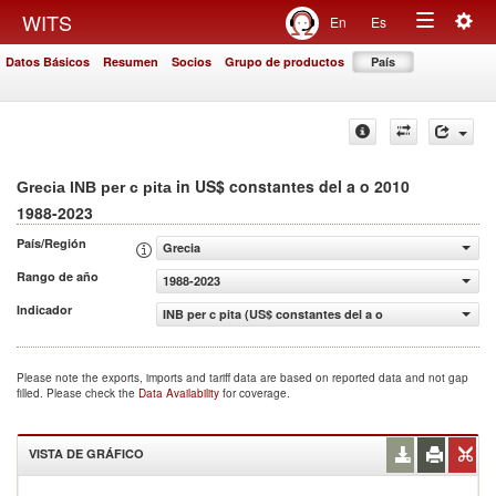
Togg
WITS
En
Es
Toggle
navig
Datos Básicos
Resumen
Socios
Grupo de productos
País
navigation
in US$ constantes del a o 2010
Grecia INB per c pita
1988-2023
País/Región
Grecia
Rango de año
1988-2023
Indicador
INB per c pita (US$ constantes del a o 2010)
Please note the exports, imports and tariff data are based on reported data and not gap
filled. Please check the
Data Availability
for coverage.
VISTA DE GRÁFICO