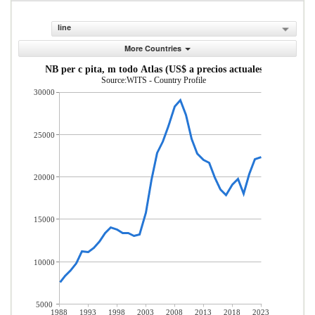
line
More Countries
INB per c pita, m todo Atlas (US$ a precios actuales)
Source:WITS - Country Profile
30000
25000
20000
15000
10000
5000
1988
1993
1998
2003
2008
2013
2018
2023