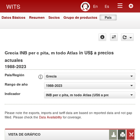
Togg
WITS
En
Es
Toggle
navig
Datos Básicos
Resumen
Socios
Grupo de productos
País
navigation
in US$ a precios
Grecia INB per c pita, m todo Atlas
actuales
1988-2023
País/Región
Grecia
Rango de año
1988-2023
Indicador
INB per c pita, m todo Atlas (US$ a precios actuales)
Please note the exports, imports and tariff data are based on reported data and not gap
filled. Please check the
Data Availability
for coverage.
VISTA DE GRÁFICO