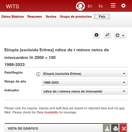
Togg
WITS
En
Es
Toggle
navig
Datos Básicos
Resumen
Socios
Grupo de productos
País
navigation
Etiopía (excluida Eritrea) ndice de t rminos netos de
in 2000 = 100
intercambio
1988-2023
País/Región
Etiopía (excluida Eritrea)
Rango de año
1988-2023
Indicador
ndice de t rminos netos de intercambio (2000 = 100)
Please note the exports, imports and tariff data are based on reported data and not gap
filled. Please check the
Data Availability
for coverage.
VISTA DE GRÁFICO