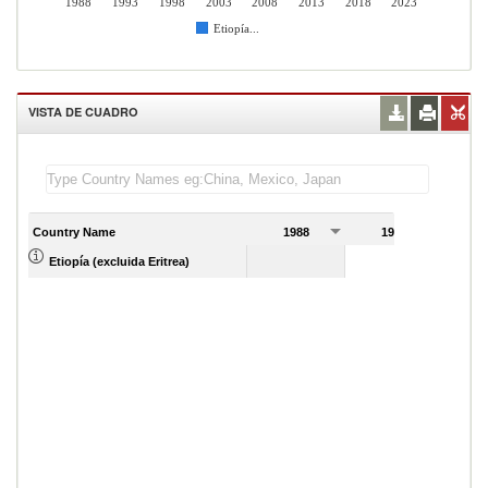
1988
1993
1998
2003
2008
2013
2018
2023
Etiopía...
VISTA DE CUADRO
Country Name
1988
1989
Etiopía (excluida Eritrea)