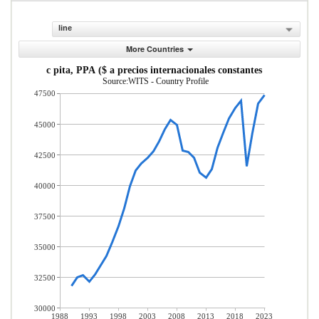
line
More Countries
PIB per c pita, PPA ($ a precios internacionales constantes de 2011)
Source:WITS - Country Profile
47500
45000
42500
40000
37500
35000
32500
30000
1988
1993
1998
2003
2008
2013
2018
2023