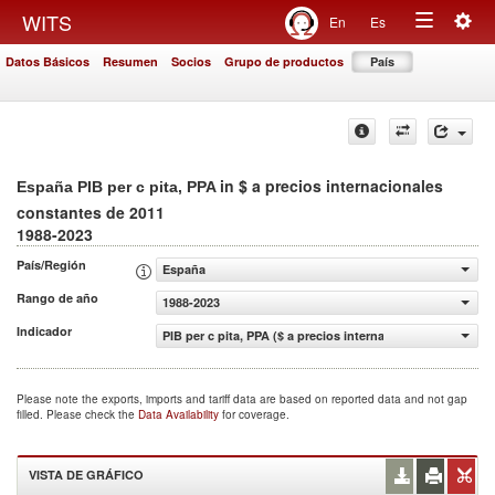
Togg
WITS
En
Es
Toggle
navig
Datos Básicos
Resumen
Socios
Grupo de productos
País
navigation
in $ a precios internacionales
España PIB per c pita, PPA
constantes de 2011
1988-2023
País/Región
España
Rango de año
1988-2023
Indicador
PIB per c pita, PPA ($ a precios internacionales constant
Please note the exports, imports and tariff data are based on reported data and not gap
filled. Please check the
Data Availability
for coverage.
VISTA DE GRÁFICO