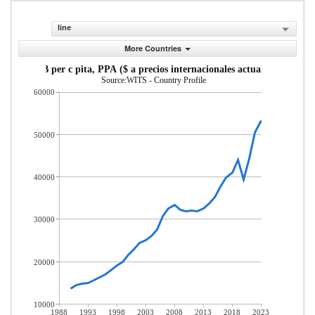
line
More Countries
PIB per c pita, PPA ($ a precios internacionales actuales)
Source:WITS - Country Profile
60000
50000
40000
30000
20000
10000
1988
1993
1998
2003
2008
2013
2018
2023