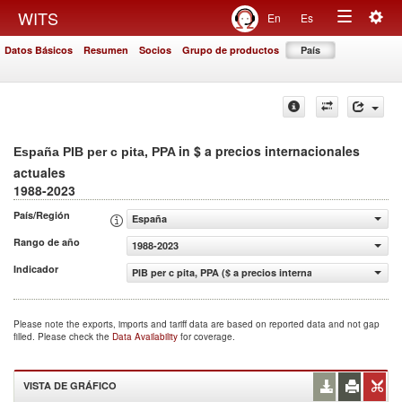
Togg
WITS
En
Es
Toggle
navig
Datos Básicos
Resumen
Socios
Grupo de productos
País
navigation
in $ a precios internacionales
España PIB per c pita, PPA
actuales
1988-2023
País/Región
España
Rango de año
1988-2023
Indicador
PIB per c pita, PPA ($ a precios internacionales actuales)
Please note the exports, imports and tariff data are based on reported data and not gap
filled. Please check the
Data Availability
for coverage.
VISTA DE GRÁFICO