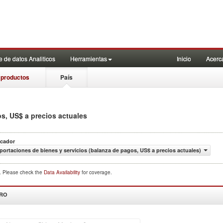
 de datos Analiticos
Herramientas
Inicio
Acerc
 productos
País
s, US$ a precios actuales
icador
portaciones de bienes y servicios (balanza de pagos, US$ a precios actuales)
d. Please check the
Data Availability
for coverage.
DRO