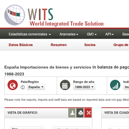
Estadísticas comerciales
Aranceles
GVC
API
Base
Datos Básicos
Resumen
Socios
Grupo de
in balanza de pago
España Importaciones de bienes y servicios
1988-2023
País/Región
Rango de año
Ind
España
1988-2023
Im
Please note the exports, imports and tariff data are based on reported data and not gap fille
VISTA DE GRÁFICO
VISTA DE CUA