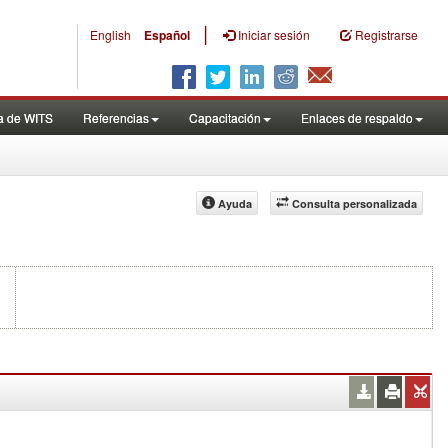
|
English
Español
Iniciar sesión
Registrarse
a de WITS
Referencias
Capacitación
Enlaces de respaldo
Ayuda
Consulta personalizada