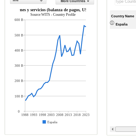
line
More Countries
ones de bienes y servicios (balanza de pagos, US$ a precios actuales)
Source:WITS - Country Profile
Country Name
600 B
España
500 B
400 B
300 B
200 B
100 B
0
1988
1993
1998
2003
2008
2013
2018
2023
España