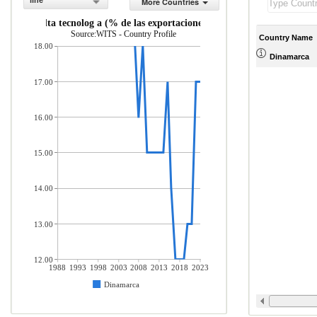
line
More Countries
uctos de alta tecnolog a (% de las exportaciones de productos manufactu
Source:WITS - Country Profile
Country Name
18.00
Dinamarca
17.00
16.00
15.00
14.00
13.00
12.00
1988
1993
1998
2003
2008
2013
2018
2023
Dinamarca