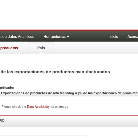
 de datos Analiticos
Herramientas
Inicio
Acerc
 productos
País
 de las exportaciones de productos manufacturados
Indicador
Exportaciones de productos de alta tecnolog a (% de las exportaciones de product
d. Please check the
Data Availability
for coverage.
DRO