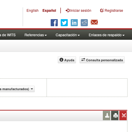
|
English
Español
Iniciar sesión
Registrarse
a de WITS
Referencias
Capacitación
Enlaces de respaldo
Ayuda
Consulta personalizada
os manufacturados)