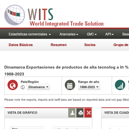
Estadísticas comerciales
Aranceles
GVC
API
Base
Datos Básicos
Resumen
Socios
Grupo de
in %
Dinamarca Exportaciones de productos de alta tecnolog a
1988-2023
País/Región
Rango de año
Dinamarca
1988-2023
Please note the exports, imports and tariff data are based on reported data and not gap fille
VISTA DE GRÁFICO
VISTA DE CUA