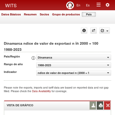
Togg
WITS
En
Es
Toggle
navig
Datos Básicos
Resumen
Socios
Grupo de productos
País
navigation
in 2000 = 100
Dinamarca ndice de valor de exportaci n
1988-2023
País/Región
Dinamarca
Rango de año
1988-2023
Indicador
ndice de valor de exportaci n (2000 = 100)
Please note the exports, imports and tariff data are based on reported data and not gap
filled. Please check the
Data Availability
for coverage.
VISTA DE GRÁFICO