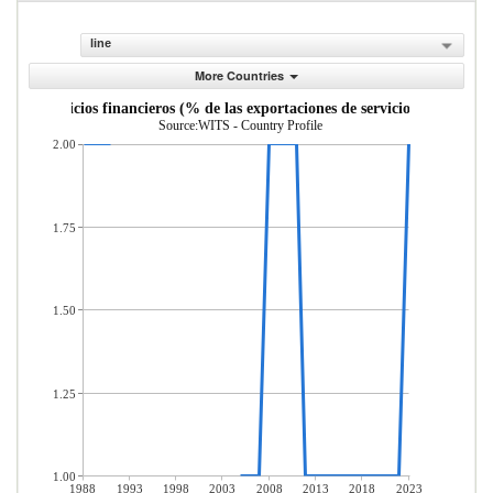
line
More Countries
uro y servicios financieros (% de las exportaciones de servicios comerciale
Source:WITS - Country Profile
2.00
1.75
1.50
1.25
1.00
1988
1993
1998
2003
2008
2013
2018
2023