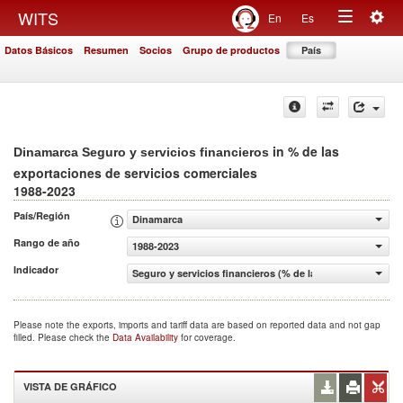
Togg
WITS
En
Es
Toggle
navig
Datos Básicos
Resumen
Socios
Grupo de productos
País
navigation
in % de las
Dinamarca Seguro y servicios financieros
exportaciones de servicios comerciales
1988-2023
País/Región
Dinamarca
Rango de año
1988-2023
Indicador
Seguro y servicios financieros (% de las exportaciones d
Please note the exports, imports and tariff data are based on reported data and not gap
filled. Please check the
Data Availability
for coverage.
VISTA DE GRÁFICO